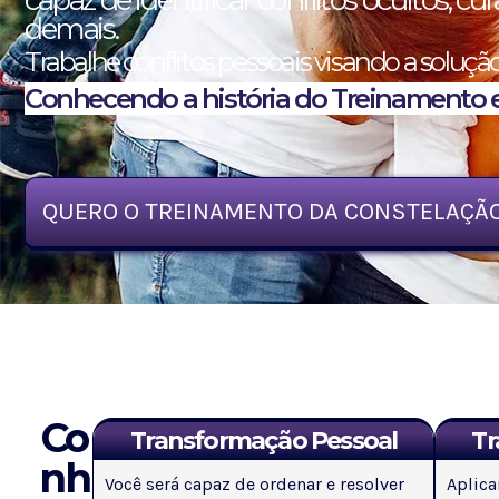
capaz de identificar conflitos ocultos, cura
demais.
Trabalhe conflitos pessoais visando a solução
Conhecendo a história do Treinamento 
QUERO O TREINAMENTO DA CONSTELAÇÃO
Co
Transformação Pessoal
Tr
nh
Você será capaz de ordenar e resolver
Aplica