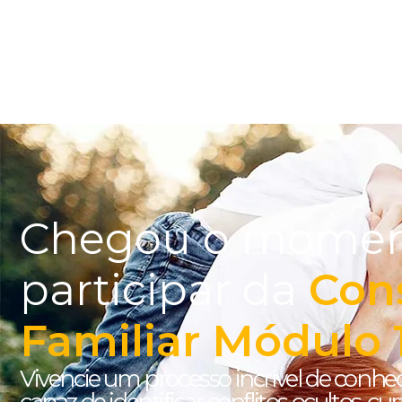
Chegou o momen
participar da
Con
Familiar Módulo 
Vivencie um processo incrível de conh