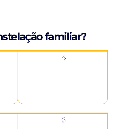
stelação familiar?
4
imora
Uma maior profundidade na
 o
compreensão e desenvolvimento de
timo
suas habilidades relacionais com
mo
terapia de grupo.
8