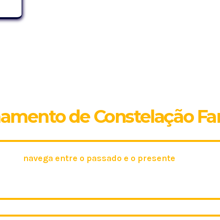
IAR
namento de Constelação Fam
ho que
navega entre o passado e o presente
, refletind