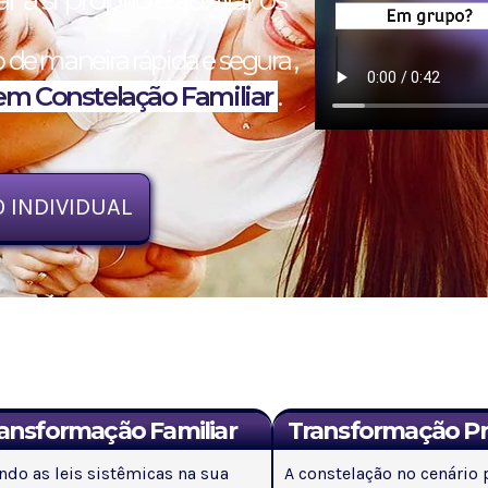
r a si próprio e auxiliar os
 de maneira rápida e segura ,
em Constelação Familiar
.
 INDIVIDUAL
ansformação Familiar
Transformação Pro
ndo as leis sistêmicas na sua
A constelação no cenário 