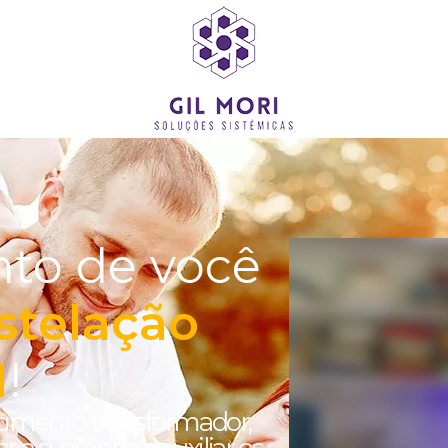
to de você
stelação
1
!
ecimento transformador,