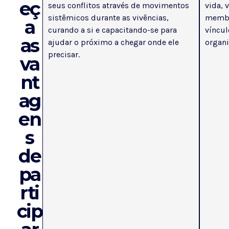
eç
seus conflitos através de movimentos
vida, 
sistêmicos durante as vivências,
membr
a
curando a si e capacitando-se para
víncul
as
ajudar o próximo a chegar onde ele
organi
precisar.
va
nt
ag
en
s
de
pa
rti
cip