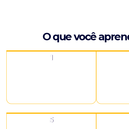
O que você aprend
1
Perceber como operamos através de
Uma forma d
Constelação Familiar para observar
encontros co
o mundo que criamos.
espaços para
5