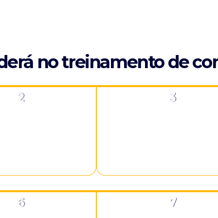
erá no treinamento de con
2
3
e conversar dentro de
Um olhar expandido que apr
letivos que abre
sua capacidade de ouvir, para
 você.
melhor reconhecimento legí
de si mesmo e dos outros co
sociedade.
6
7