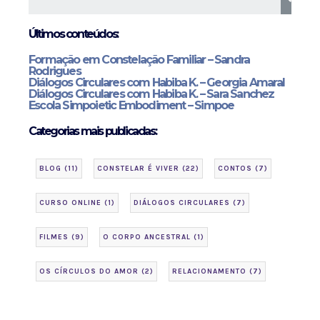
Últimos conteúdos:
Formação em Constelação Familiar – Sandra
Rodrigues
Diálogos Circulares com Habiba K. – Georgia Amaral
Diálogos Circulares com Habiba K. – Sara Sanchez
Escola Simpoietic Embodiment – Simpoe
Categorias mais publicadas:
BLOG
(11)
CONSTELAR É VIVER
(22)
CONTOS
(7)
CURSO ONLINE
(1)
DIÁLOGOS CIRCULARES
(7)
FILMES
(9)
O CORPO ANCESTRAL
(1)
OS CÍRCULOS DO AMOR
(2)
RELACIONAMENTO
(7)