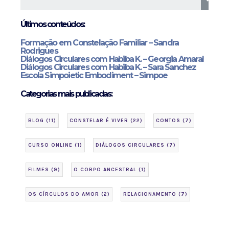
Últimos conteúdos:
Formação em Constelação Familiar – Sandra
Rodrigues
Diálogos Circulares com Habiba K. – Georgia Amaral
Diálogos Circulares com Habiba K. – Sara Sanchez
Escola Simpoietic Embodiment – Simpoe
Categorias mais publicadas:
BLOG
(11)
CONSTELAR É VIVER
(22)
CONTOS
(7)
CURSO ONLINE
(1)
DIÁLOGOS CIRCULARES
(7)
FILMES
(9)
O CORPO ANCESTRAL
(1)
OS CÍRCULOS DO AMOR
(2)
RELACIONAMENTO
(7)