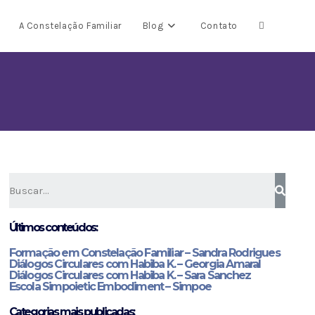
A Constelação Familiar
Blog
Contato
Últimos conteúdos:
Formação em Constelação Familiar – Sandra Rodrigues
Diálogos Circulares com Habiba K. – Georgia Amaral
Diálogos Circulares com Habiba K. – Sara Sanchez
Escola Simpoietic Embodiment – Simpoe
Categorias mais publicadas: