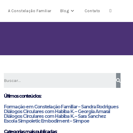
A Constelação Familiar
Blog
Contato
Últimos conteúdos:
Formação em Constelação Familiar – Sandra Rodrigues
Diálogos Circulares com Habiba K. – Georgia Amaral
Diálogos Circulares com Habiba K. – Sara Sanchez
Escola Simpoietic Embodiment – Simpoe
Categorias mais publicadas: