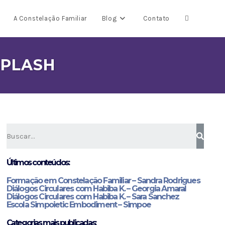
A Constelação Familiar
Blog
Contato
SPLASH
Últimos conteúdos:
Formação em Constelação Familiar – Sandra Rodrigues
Diálogos Circulares com Habiba K. – Georgia Amaral
Diálogos Circulares com Habiba K. – Sara Sanchez
Escola Simpoietic Embodiment – Simpoe
Categorias mais publicadas: