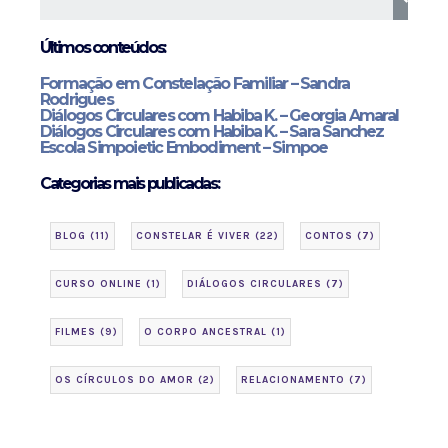
Últimos conteúdos:
Formação em Constelação Familiar – Sandra
Rodrigues
Diálogos Circulares com Habiba K. – Georgia Amaral
Diálogos Circulares com Habiba K. – Sara Sanchez
Escola Simpoietic Embodiment – Simpoe
Categorias mais publicadas:
BLOG
(11)
CONSTELAR É VIVER
(22)
CONTOS
(7)
CURSO ONLINE
(1)
DIÁLOGOS CIRCULARES
(7)
FILMES
(9)
O CORPO ANCESTRAL
(1)
OS CÍRCULOS DO AMOR
(2)
RELACIONAMENTO
(7)