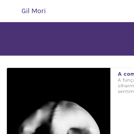
Gil Mori
A com
A funç
olharm
sentim
Saiba